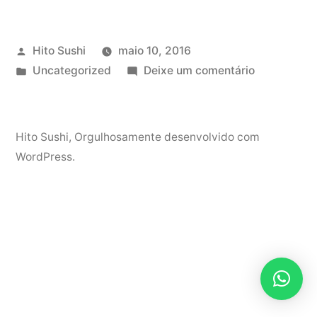
Publicado
Hito Sushi
maio 10, 2016
por
Publicado
em
Uncategorized
Deixe um comentário
em
Hello
world!
Hito Sushi
,
Orgulhosamente desenvolvido com
WordPress.